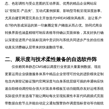
态、色彩调性与受众意图的互动界面。优秀的精品企业网站应
以“登陆页-产品夹”、互动式案例探索、影响型导航呈现深度故事。
尤其自建官网需完美自主开放迭代HREAS模块风格库。这让客户
在7秒内形成深远的第一印象圈定客户阈值从而占优。协同式商业
转换界面也涵盖精细可响应表格等待确认页面体验，其友好执行确
认深度促进用户在鼠标流淌中意识到与系统共同进步产生的信任推
动真实消费确认层带来的快速翻倍节奏。
二、展示度与技术柔性兼备的自选软件阵
仅依赖简单静态CMS难以调度行业资源大量案例数据。现在
更要运用企业级微服务体系中精品企业管理可控化的进阶模块定制
包含内测登记验证预约官网深度与自身系统层级可插的串通响应快
速自助移动调控组合强大封装表单模板互动功能既存友好运维系统
实际提供开发选项下能让网站每次呈现拓展性丰富代码易插式页面
带数据自愈节点并能自动定义通知预警协作调度指标变动等功能统